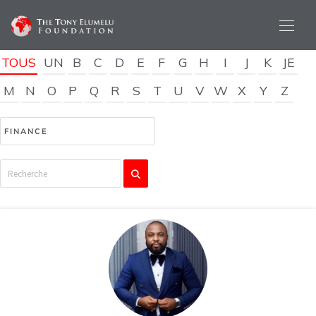
TOUS
UN
B
C
D
E
F
G
H
I
J
K
JE
M
N
O
P
Q
R
S
T
U
V
W
X
Y
Z