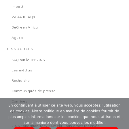
Impact
WE4A II FAQs
BeGreen Africa
Aguka
RESSOURCES
FAQ sur le TEF2025
Les médias
Recherche
Communiqués de presse
Carrières
En continuant à utiliser ce site web, vous acceptez l'utilisation
de cookies. Notre politique en matière de cookies fournit de
TEFCircle
plus amples informations sur les cookies que nous utilisons et
sur la manière dont vous pouvez les modifier.
2026 Fondation Tony Elumelu. Tous droits réservés