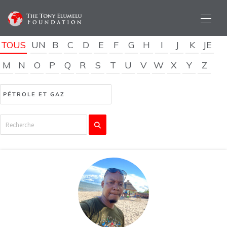
TOUS
UN
B
C
D
E
F
G
H
I
J
K
JE
M
N
O
P
Q
R
S
T
U
V
W
X
Y
Z