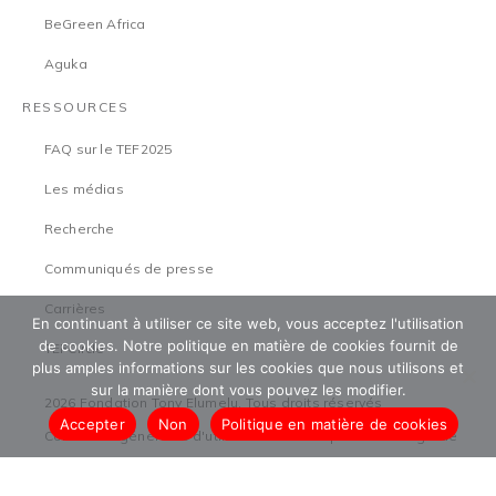
BeGreen Africa
Aguka
RESSOURCES
FAQ sur le TEF2025
Les médias
Recherche
Communiqués de presse
Carrières
En continuant à utiliser ce site web, vous acceptez l'utilisation
de cookies. Notre politique en matière de cookies fournit de
TEFCircle
plus amples informations sur les cookies que nous utilisons et
sur la manière dont vous pouvez les modifier.
2026 Fondation Tony Elumelu. Tous droits réservés
Accepter
Non
Politique en matière de cookies
Conditions générales d'utilisation
Politique de sauvegarde
Politique de confidentialité