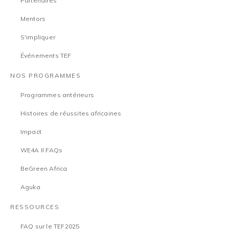
Partenaires
Mentors
S'impliquer
Événements TEF
NOS PROGRAMMES
Programmes antérieurs
Histoires de réussites africaines
Impact
WE4A II FAQs
BeGreen Africa
Aguka
RESSOURCES
FAQ sur le TEF2025