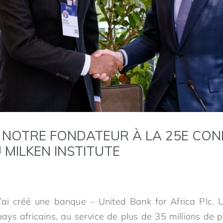
 NOTRE FONDATEUR À LA 25E CO
 MILKEN INSTITUTE
 j’ai créé une banque – United Bank for Africa Plc.
ys africains, au service de plus de 35 millions de p