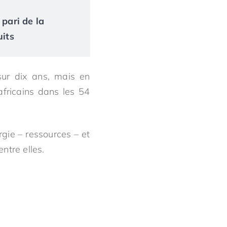
 pari de la
uits
sur dix ans, mais en
fricains dans les 54
gie – ressources – et
ntre elles.