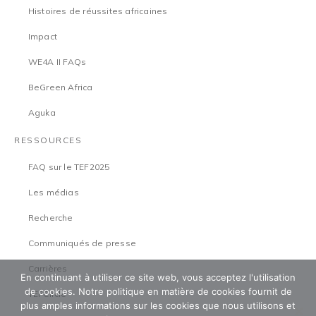
Histoires de réussites africaines
Impact
WE4A II FAQs
BeGreen Africa
Aguka
RESSOURCES
FAQ sur le TEF2025
Les médias
Recherche
Communiqués de presse
Carrières
En continuant à utiliser ce site web, vous acceptez l'utilisation
de cookies. Notre politique en matière de cookies fournit de
TEFCircle
plus amples informations sur les cookies que nous utilisons et