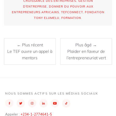
CROISSANCE DES ENTREPRISES
,
GESTION
D'ENTREPRISE
,
DONNER DU POUVOIR AUX
ENTREPRENEURS AFRICAINS
,
TEFCONNECT
,
FONDATION
TONY ELUMELU
,
FORMATION
.
← Plus récent
Plus âgé →
Le TEF ouvre un appel à
Plaider en faveur de
mentors
l’entrepreneuriat vert
NOUS SOMMES ACTIFS SUR LES MÉDIAS SOCIAUX
Appeler :
+234-1-2774641-5