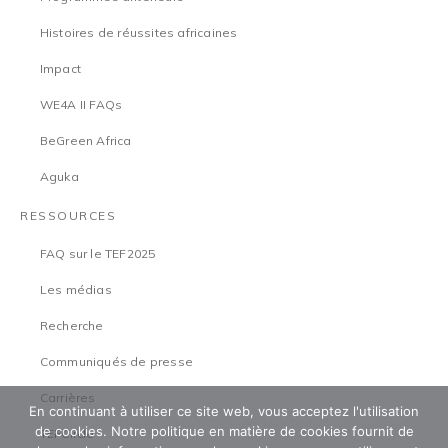
Histoires de réussites africaines
Impact
WE4A II FAQs
BeGreen Africa
Aguka
RESSOURCES
FAQ sur le TEF2025
Les médias
Recherche
Communiqués de presse
Carrières
En continuant à utiliser ce site web, vous acceptez l'utilisation
de cookies. Notre politique en matière de cookies fournit de
TEFCircle