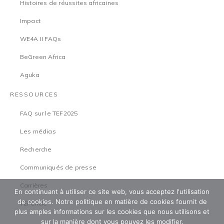
Histoires de réussites africaines
Impact
WE4A II FAQs
BeGreen Africa
Aguka
RESSOURCES
FAQ sur le TEF2025
Les médias
Recherche
Communiqués de presse
Carrières
En continuant à utiliser ce site web, vous acceptez l'utilisation
de cookies. Notre politique en matière de cookies fournit de
TEFCircle
plus amples informations sur les cookies que nous utilisons et
sur la manière dont vous pouvez les modifier.