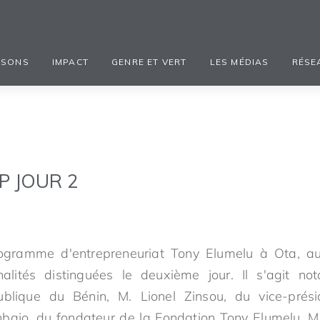
ISONS
IMPACT
GENRE ET VERT
LES MÉDIAS
RÉSE
P JOUR 2
gramme d'entrepreneuriat Tony Elumelu à Ota, au 
alités distinguées le deuxième jour. Il s'agit n
blique du Bénin, M. Lionel Zinsou, du vice-prés
bajo, du fondateur de la Fondation Tony Elumelu, M