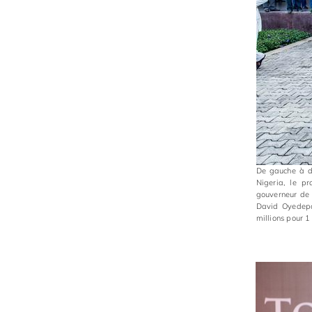
De gauche à dr
Nigeria, le p
gouverneur de l
David Oyedepo
millions pour 1