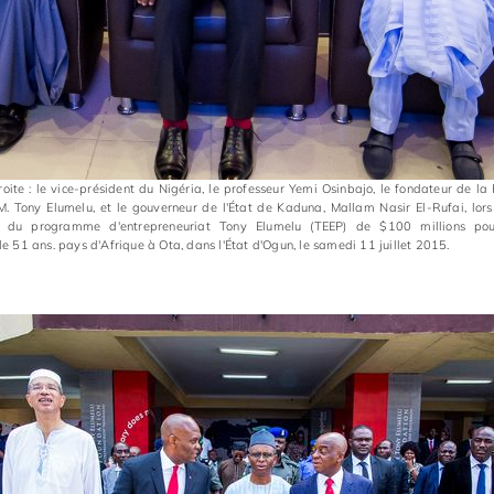
ite : le vice-président du Nigéria, le professeur Yemi Osinbajo, le fondateur de la
M. Tony Elumelu, et le gouverneur de l'État de Kaduna, Mallam Nasir El-Rufai, lo
nt du programme d'entrepreneuriat Tony Elumelu (TEEP) de $100 millions p
e 51 ans. pays d'Afrique à Ota, dans l'État d'Ogun, le samedi 11 juillet 2015.