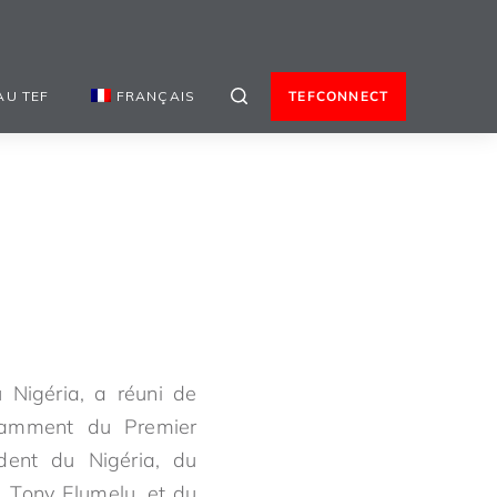
AU TEF
FRANÇAIS
TEFCONNECT
Nigéria, a réuni de
otamment du Premier
ident du Nigéria, du
. Tony Elumelu, et du