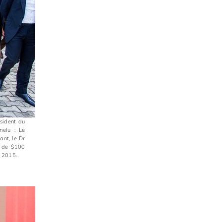
ésident du
melu ; Le
ant, le Dr
) de $100
t 2015.