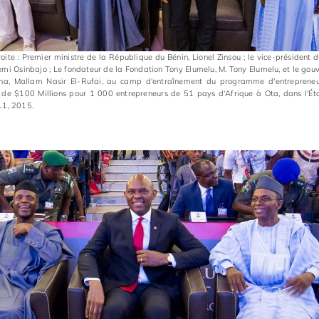
ite : Premier ministre de la République du Bénin, Lionel Zinsou ; le vice-président d
emi Osinbajo ; Le fondateur de la Fondation Tony Elumelu, M. Tony Elumelu, et le gou
una, Mallam Nasir El-Rufai, au camp d'entraînement du programme d'entrepreneu
 de $100 Millions pour 1 000 entrepreneurs de 51 pays d'Afrique à Ota, dans l'Ét
 11, 2015.