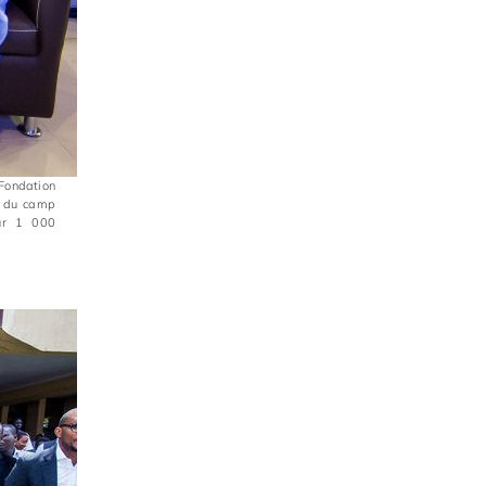
 Fondation
rs du camp
our 1 000