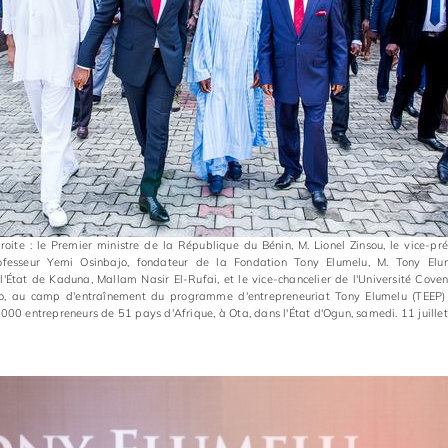
oite : le Premier ministre de la République du Bénin, M. Lionel Zinsou, le vice-pr
rofesseur Yemi Osinbajo, fondateur de la Fondation Tony Elumelu, M. Tony Elu
'État de Kaduna, Mallam Nasir El-Rufai, et le vice-chancelier de l'Université Coven
, au camp d'entraînement du programme d'entrepreneuriat Tony Elumelu (TEEP
 000 entrepreneurs de 51 pays d'Afrique, à Ota, dans l'État d'Ogun, samedi. 11 juille