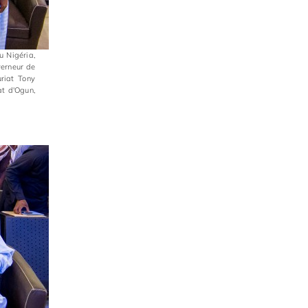
u Nigéria,
verneur de
riat Tony
at d'Ogun,