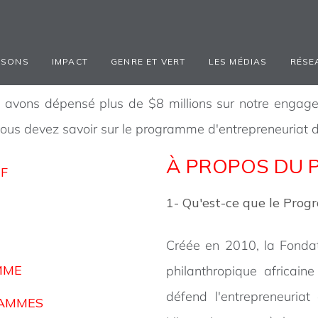
ION POLICY
ISONS
IMPACT
GENRE ET VERT
LES MÉDIAS
RÉSE
avons dépensé plus de $8 millions sur notre engagem
 vous devez savoir sur le programme d'entrepreneuriat 
À PROPOS DU
F
1- Qu'est-ce que le Pro
Créée en 2010, la Fondat
MME
philanthropique africaine
défend l'entrepreneuriat 
RAMMES