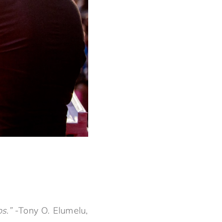
s.”
-Tony O. Elumelu,