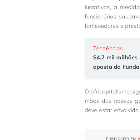
lucrativas, à medi
funcionários saudá
fornecedores e prest
Tendências
$4,2 mil milhões 
aposta da Fundaç
O africapitalismo s
mãos dos nossos gov
deve estar envolvido
PUBLICADO EM