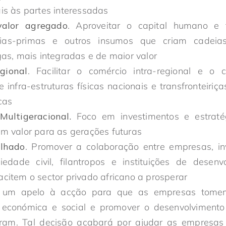
is às partes interessadas
valor agregado
. Aproveitar o capital humano e f
rias-primas e outros insumos que criam cadeia
gas, mais integradas e de maior valor
gional
. Facilitar o comércio intra-regional e o 
 infra-estruturas físicas nacionais e transfronteiri
icas
Multigeracional.
Foco em investimentos e estraté
m valor para as gerações futuras
ilhado
. Promover a colaboração entre empresas, inv
iedade civil, filantropos e instituições de desenv
citem o sector privado africano a prosperar
 é um apelo à acção para que as empresas tomem
 económica e social e promover o desenvolviment
am. Tal decisão acabará por ajudar as empresas