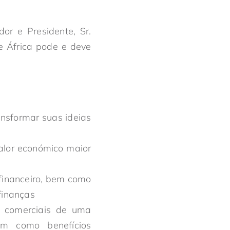
or e Presidente, Sr.
e África pode e deve
ansformar suas ideias
valor económico maior
 financeiro, bem como
finanças
es comerciais de uma
bem como benefícios