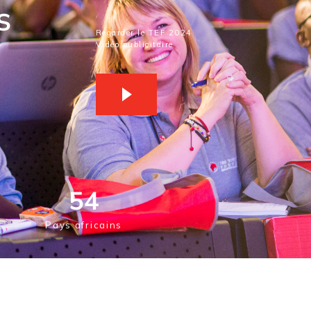
S
Regarder le TEF 2024
Vidéo publicitaire
54
Pays africains