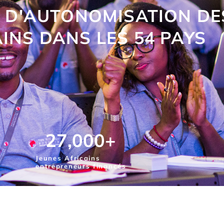
S D'AUTONOMISATION DE
INS DANS LES 54 PAYS
27,000
+
Jeunes Africains
entrepreneurs financés