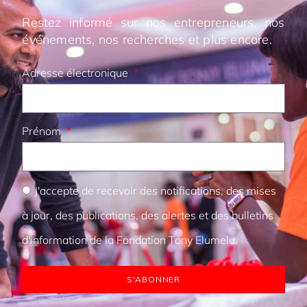
Restez informé sur nos entrepreneurs, nos
événements, nos recherches et plus encore.
Adresse électronique
Prénom
J'accepte de recevoir des notifications, des mises
à jour, des publications, des alertes et des bulletins
d'information de la Fondation Tony Elumelu.
S'ABONNER