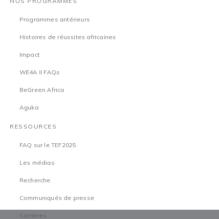
NOS PROGRAMMES
Programmes antérieurs
Histoires de réussites africaines
Impact
WE4A II FAQs
BeGreen Africa
Aguka
RESSOURCES
FAQ sur le TEF2025
Les médias
Recherche
Communiqués de presse
Carrières