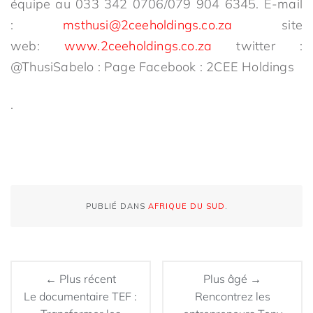
équipe au 033 342 0706/079 904 6345. E-mail
:
msthusi@2ceeholdings.co.za
site
web:
www.2ceeholdings.co.za
twitter :
@ThusiSabelo : Page Facebook : 2CEE Holdings
.
PUBLIÉ DANS
AFRIQUE DU SUD
.
← Plus récent
Plus âgé →
Le documentaire TEF :
Rencontrez les