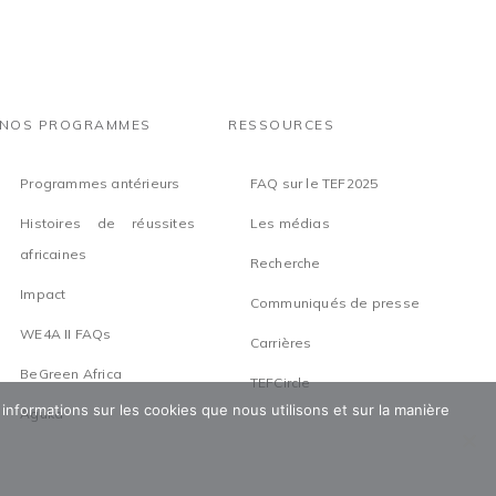
NOS PROGRAMMES
RESSOURCES
Programmes antérieurs
FAQ sur le TEF2025
Histoires de réussites
Les médias
africaines
Recherche
Impact
Communiqués de presse
WE4A II FAQs
Carrières
BeGreen Africa
TEFCircle
 informations sur les cookies que nous utilisons et sur la manière
Aguka