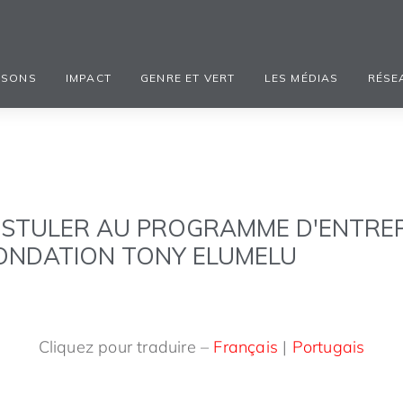
ISONS
IMPACT
GENRE ET VERT
LES MÉDIAS
RÉSE
STULER AU PROGRAMME D'ENTRE
FONDATION TONY ELUMELU
Cliquez pour traduire –
Français
|
Portugais