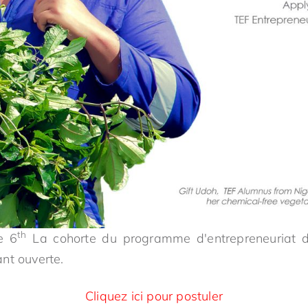
th
e 6
La cohorte du programme d'entrepreneuriat d
nt ouverte.
Cliquez ici pour postuler