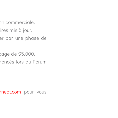
ion commerciale.
res mis à jour.
ser par une phase de
.
rçage de $5,000.
nnoncés lors du Forum
onnect.com
pour vous