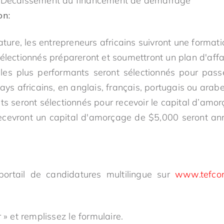
Décaissement du financement de démarrage
on:
ature, les entrepreneurs africains suivront une format
lectionnés prépareront et soumettront un plan d'affai
 les plus performants seront sélectionnés pour pas
ays africains, en anglais, français, portugais ou arabe
ts seront sélectionnés pour recevoir le capital d’amo
 recevront un capital d'amorçage de $5,000 seront a
ortail de candidatures multilingue sur
w
ww
.tefc
 » et remplissez le formulaire.