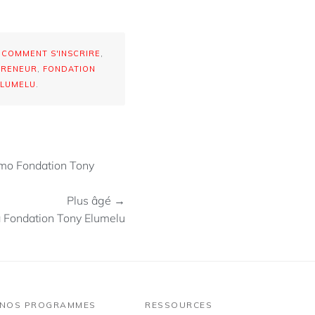
É
COMMENT S'INSCRIRE
,
PRENEUR
,
FONDATION
ELUMELU
.
mo Fondation Tony
Plus âgé →
a Fondation Tony Elumelu
NOS PROGRAMMES
RESSOURCES