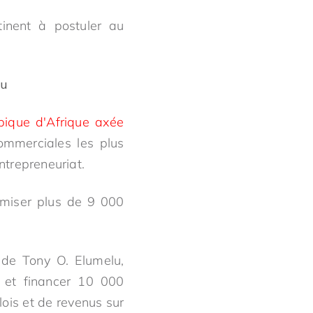
tinent à postuler au
lu
opique d'Afrique axée
ommerciales les plus
ntrepreneuriat.
omiser plus de 9 000
 de Tony O. Elumelu,
er et financer 10 000
lois et de revenus sur