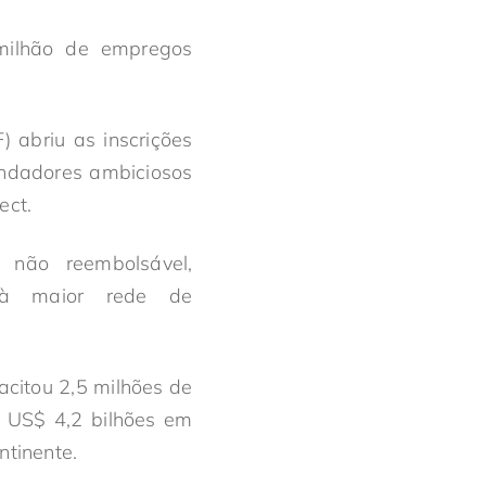
 milhão de empregos
 abriu as inscrições
ndadores ambiciosos
ect.
 não reembolsável,
o à maior rede de
citou 2,5 milhões de
e US$ 4,2 bilhões em
tinente.