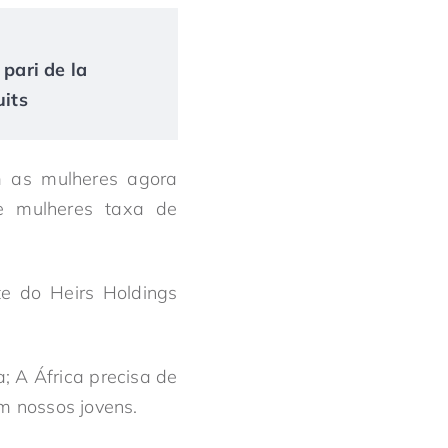
 pari de la
uits
m as mulheres agora
e mulheres taxa de
e do Heirs Holdings
; A África precisa de
em nossos jovens.