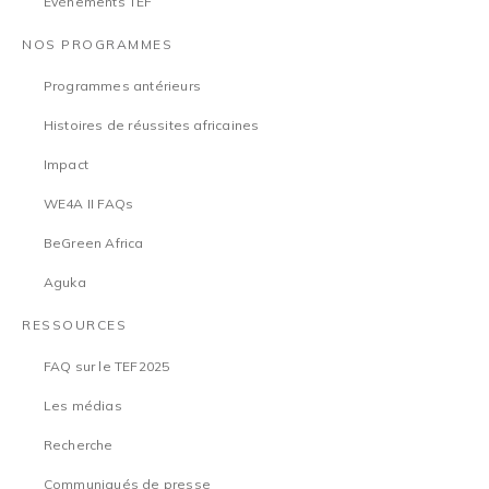
Événements TEF
NOS PROGRAMMES
Programmes antérieurs
Histoires de réussites africaines
Impact
WE4A II FAQs
BeGreen Africa
Aguka
RESSOURCES
FAQ sur le TEF2025
Les médias
Recherche
Communiqués de presse