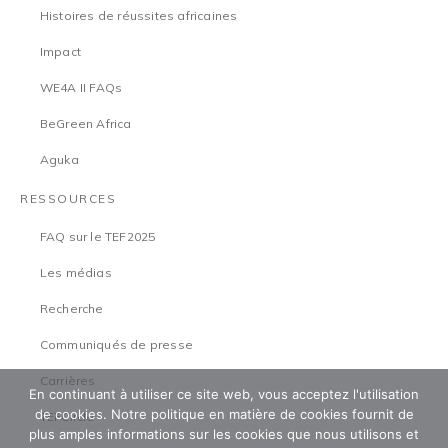
Histoires de réussites africaines
Impact
WE4A II FAQs
BeGreen Africa
Aguka
RESSOURCES
FAQ sur le TEF2025
Les médias
Recherche
Communiqués de presse
Carrières
En continuant à utiliser ce site web, vous acceptez l'utilisation
de cookies. Notre politique en matière de cookies fournit de
TEFCircle
plus amples informations sur les cookies que nous utilisons et