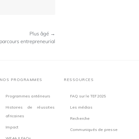
Plus âgé →
 parcours entrepreneurial
NOS PROGRAMMES
RESSOURCES
Programmes antérieurs
FAQ sur le TEF2025
Histoires de réussites
Les médias
africaines
Recherche
Impact
Communiqués de presse
WE4A II FAQs