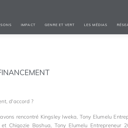
ISONS
IMPACT
GENRE ET VERT
LES MÉDIAS
RÉSE
FINANCEMENT
nt, d'accord ?
 avons rencontré Kingsley Iweka, Tony Elumelu Entre
 et Chigozie Bashua, Tony Elumelu Entrepreneur 2