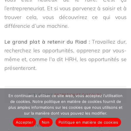
l’entrepreneuriat. Et si vous parvenez à saisir et à
trouver cela, vous découvrirez ce qui vous
différencie d’une machine.
Le grand plat à retenir du Riad :
Travaillez dur,
recherchez les opportunités, apprenez par vous-
même et, comme l'a dit HRH, les opportunités se
présenteront.
PUBLIÉ DANS
ENTRETIEN ET DISCOURS
.
En continuant à utiliser ce site web, vous acceptez l'utilisation
de cookies. Notre politique en matière de cookies fournit de
plus amples informations sur les cookies que nous utilisons et
sur la manière dont vous pouvez les modifier.
Accepter
Non
Politique en matière de cookies
← Plus récent
Plus âgé →