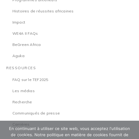
Histoires de réussites africaines
Impact
WE4A II FAQs
BeGreen Africa
Aguka
RESSOURCES
FAQ sur le TEF2025
Les médias
Recherche
Communiqués de presse
Carrières
En continuant à utiliser ce site web, vous acceptez l'utilisation
de cookies. Notre politique en matière de cookies fournit de
TEFCircle