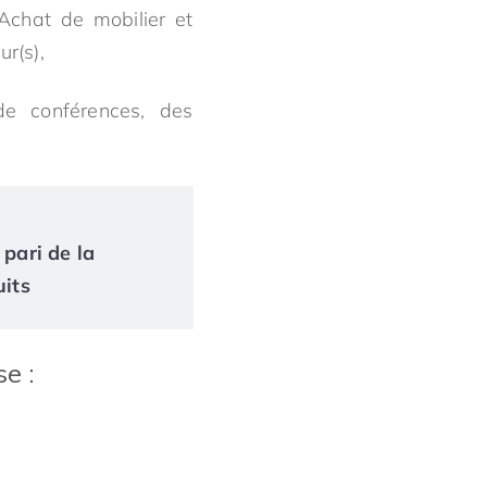
 Achat de mobilier et
r(s),
e conférences, des
 pari de la
uits
e :