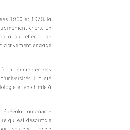
nées 1960 et 1970, la
extrêmement chers. En
ma a dû réfléchir de
ant activement engagé
é à expérimenter des
universités. Il a été
iologie et en chimie à
l/bénévolat autonome
ure qui est désormais
r soutenir l'école