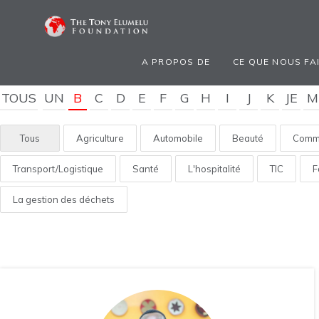
A PROPOS DE
CE QUE NOUS FA
TOUS
UN
B
C
D
E
F
G
H
I
J
K
JE
M
Tous
Agriculture
Automobile
Beauté
Comme
Transport/Logistique
Santé
L'hospitalité
TIC
F
La gestion des déchets