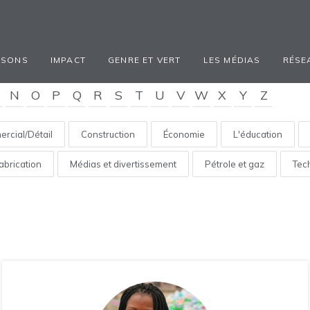
ISONS
IMPACT
GENRE ET VERT
LES MÉDIAS
RÉSE
N
O
P
Q
R
S
T
U
V
W
X
Y
Z
rcial/Détail
Construction
Économie
L'éducation
abrication
Médias et divertissement
Pétrole et gaz
Tec