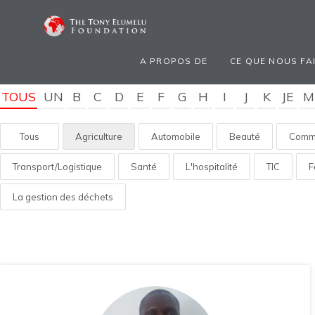
A PROPOS DE
CE QUE NOUS FA
TOUS
UN
B
C
D
E
F
G
H
I
J
K
JE
M
Tous
Agriculture
Automobile
Beauté
Comme
Transport/Logistique
Santé
L'hospitalité
TIC
F
La gestion des déchets