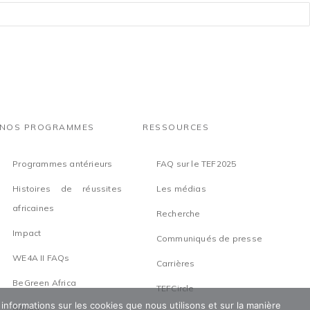
NOS PROGRAMMES
RESSOURCES
Programmes antérieurs
FAQ sur le TEF2025
Histoires de réussites
Les médias
africaines
Recherche
Impact
Communiqués de presse
WE4A II FAQs
Carrières
BeGreen Africa
TEFCircle
 informations sur les cookies que nous utilisons et sur la manière
Aguka