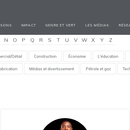
ISONS
IMPACT
GENRE ET VERT
LES MÉDIAS
RÉSE
N
O
P
Q
R
S
T
U
V
W
X
Y
Z
rcial/Détail
Construction
Économie
L'éducation
abrication
Médias et divertissement
Pétrole et gaz
Tec