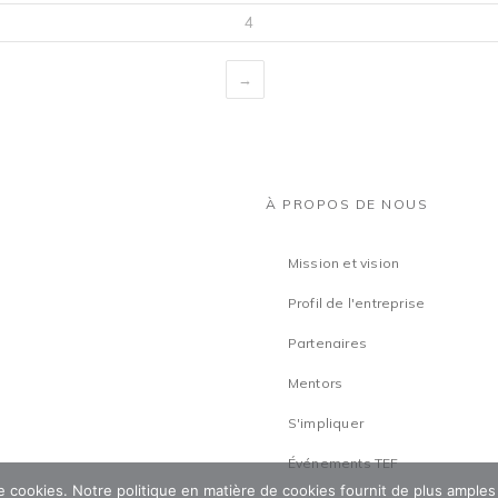
4
→
À PROPOS DE NOUS
Mission et vision
Profil de l'entreprise
Partenaires
Mentors
S'impliquer
Événements TEF
 de cookies. Notre politique en matière de cookies fournit de plus amples