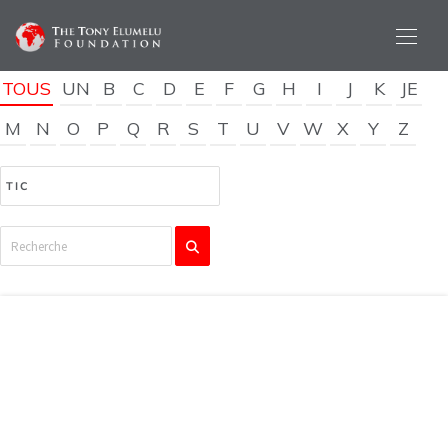
TOUS
UN
B
C
D
E
F
G
H
I
J
K
JE
M
N
O
P
Q
R
S
T
U
V
W
X
Y
Z