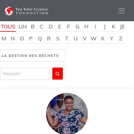
TOUS
UN
B
C
D
E
F
G
H
I
J
K
JE
M
N
O
P
Q
R
S
T
U
V
W
X
Y
Z