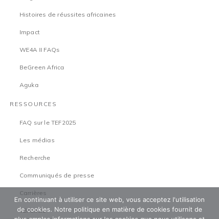
Histoires de réussites africaines
Impact
WE4A II FAQs
BeGreen Africa
Aguka
RESSOURCES
FAQ sur le TEF2025
Les médias
Recherche
Communiqués de presse
Carrières
En continuant à utiliser ce site web, vous acceptez l'utilisation
de cookies. Notre politique en matière de cookies fournit de
TEFCircle