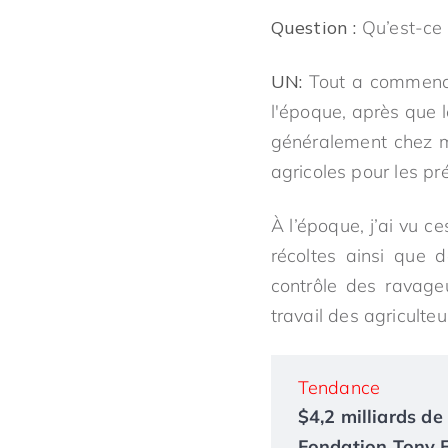
Question :
Qu’est-ce 
UN:
Tout a commencé 
l'époque, après que l
généralement chez mo
agricoles pour les pr
À l’époque, j’ai vu c
récoltes ainsi que 
contrôle des ravage
travail des agricult
Tendance
$4,2 milliards de 
Fondation Tony El