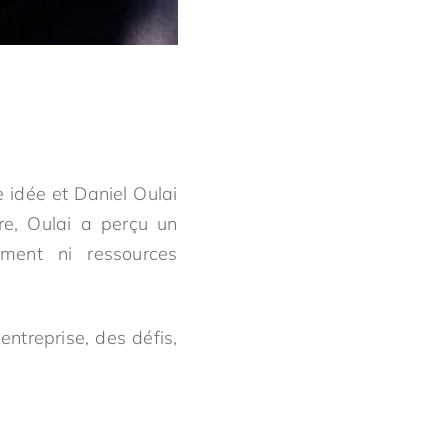
idée et Daniel Oulai
ire, Oulai a perçu un
ment ni ressources
entreprise, des défis,