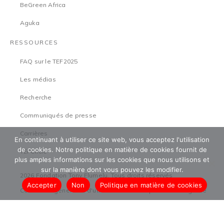
BeGreen Africa
Aguka
RESSOURCES
FAQ sur le TEF2025
Les médias
Recherche
Communiqués de presse
Carrières
En continuant à utiliser ce site web, vous acceptez l'utilisation
de cookies. Notre politique en matière de cookies fournit de
TEFCircle
plus amples informations sur les cookies que nous utilisons et
sur la manière dont vous pouvez les modifier.
2026 Fondation Tony Elumelu. Tous droits réservés
Accepter
Non
Politique en matière de cookies
Conditions générales d'utilisation
Politique de sauvegarde
Politique de confidentialité