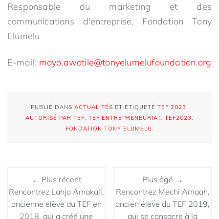
Responsable du marketing et des
communications d'entreprise, Fondation Tony
Elumelu
E-mail:
moyo.awotile@tonyelumelufoundation.org
PUBLIÉ DANS
ACTUALITÉS
ET ÉTIQUETÉ
TEF 2023
,
AUTORISÉ PAR TEF
,
TEF ENTREPRENEURIAT
,
TEF2023
,
FONDATION TONY ELUMELU
.
← Plus récent
Plus âgé →
Rencontrez Lahja Amakali,
Rencontrez Mechi Amaah,
ancienne élève du TEF en
ancien élève du TEF 2019,
2018, qui a créé une
qui se consacre à la