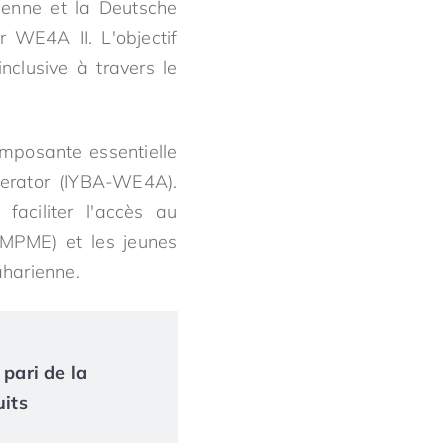
éenne et la Deutsche
 WE4A II. L'objectif
nclusive à travers le
omposante essentielle
lerator (IYBA-WE4A).
faciliter l'accès au
(MPME) et les jeunes
aharienne.
 pari de la
uits