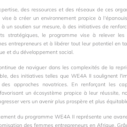
'expertise, des ressources et des réseaux de ces organ
vise à créer un environnement propice à l'épanou
 à un soutien sur mesure, à des initiatives de renfo
ts stratégiques, le programme vise à relever les
es entrepreneurs et à libérer tout leur potentiel en t
ue et du développement social.
continue de naviguer dans les complexités de la rep
e, des initiatives telles que WE4A II soulignent l'i
t des approches novatrices. En renforçant les c
favorisant un écosystème propice à leur réussite, 
gresser vers un avenir plus prospère et plus équitabl
ancement du programme WE4A II représente une avancé
omisation des femmes entrepreneurs en Afrique. Grâ