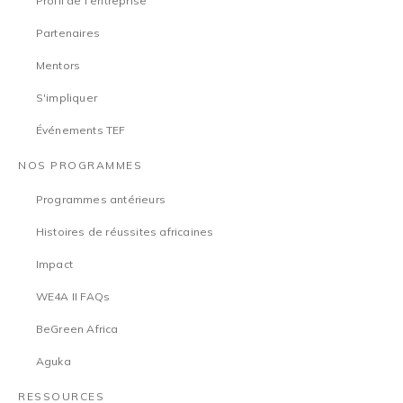
Profil de l'entreprise
Partenaires
Mentors
S'impliquer
Événements TEF
NOS PROGRAMMES
Programmes antérieurs
Histoires de réussites africaines
Impact
WE4A II FAQs
BeGreen Africa
Aguka
RESSOURCES