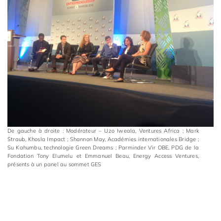
De gauche à droite : Modérateur – Uzo Iweala, Ventures Africa ; Mark
Straub, Khosla Impact ; Shannon May, Académies internationales Bridge ;
Su Kahumbu, technologie Green Dreams ; Parminder Vir OBE, PDG de la
Fondation Tony Elumelu et Emmanuel Beau, Energy Access Ventures,
présents à un panel au sommet GES