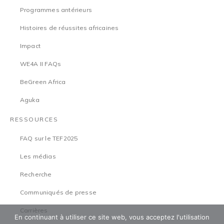
Programmes antérieurs
Histoires de réussites africaines
Impact
WE4A II FAQs
BeGreen Africa
Aguka
RESSOURCES
FAQ sur le TEF2025
Les médias
Recherche
Communiqués de presse
Carrières
En continuant à utiliser ce site web, vous acceptez l'utilisation