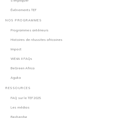
S'impliquer
Événements TEF
NOS PROGRAMMES
Programmes antérieurs
Histoires de réussites africaines
Impact
WE4A II FAQs
BeGreen Africa
Aguka
RESSOURCES
FAQ sur le TEF2025
Les médias
Recherche