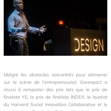
Malgré les obstacles rencontrés pour démarrer
sur la scène de l'entrepreneuriat, Greenpact a
réussi à remporter des prix tels que le prix de
finaliste YE, le prix de finaliste INDEX, le lauréat
du Harvard Social Innovation Collaborative et le