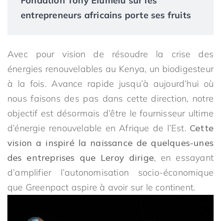
Fondation Tony Elumelu sur les
entrepreneurs africains porte ses fruits
Avec pour vision de résoudre la crise des
énergies renouvelables au Kenya, un biodigesteur
à la fois. Avance rapide jusqu’à aujourd’hui où
nous faisons des pas dans cette direction, notre
objectif est désormais d’être le fournisseur ultime
d’énergie renouvelable en Afrique de l’Est.
Cette
vision a inspiré la naissance de quelques-unes
des entreprises que Leroy dirige
, en essayant
d’amplifier l’autonomisation socio-économique
que Greenpact aspire à avoir sur le continent.