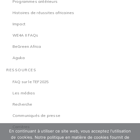
Programmes antérieurs
Histoires de réussites africaines
Impact
WE4A II FAQs
BeGreen Africa
Aguka
RESSOURCES
FAQ sur le TEF2025
Les médias
Recherche
Communiqués de presse
Carrières
En continuant à utiliser ce site web, vous acceptez l'utilisation
de cookies. Notre politique en matière de cookies fournit de
TEFCircle