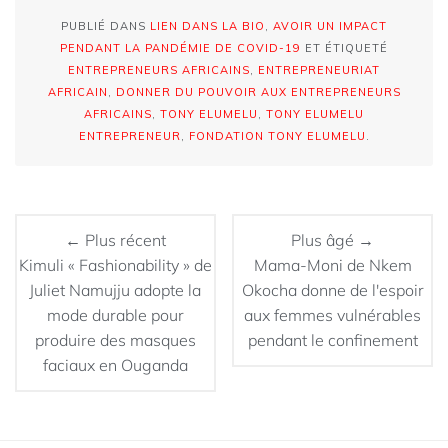
PUBLIÉ DANS
LIEN DANS LA BIO
,
AVOIR UN IMPACT
PENDANT LA PANDÉMIE DE COVID-19
ET ÉTIQUETÉ
ENTREPRENEURS AFRICAINS
,
ENTREPRENEURIAT
AFRICAIN
,
DONNER DU POUVOIR AUX ENTREPRENEURS
AFRICAINS
,
TONY ELUMELU
,
TONY ELUMELU
ENTREPRENEUR
,
FONDATION TONY ELUMELU
.
← Plus récent
Plus âgé →
Kimuli « Fashionability » de
Mama-Moni de Nkem
Juliet Namujju adopte la
Okocha donne de l'espoir
mode durable pour
aux femmes vulnérables
produire des masques
pendant le confinement
faciaux en Ouganda