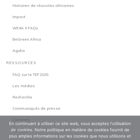
Histoires de réussites africaines
Impact
WE4A II FAQs
BeGreen Africa
Aguka
RESSOURCES
FAQ sur le TEF2025
Les médias
Recherche
Communiqués de presse
Carrières
En continuant à utiliser ce site web, vous acceptez l'utilisation
de cookies. Notre politique en matière de cookies fournit de
TEFCircle
plus amples informations sur les cookies que nous utilisons et