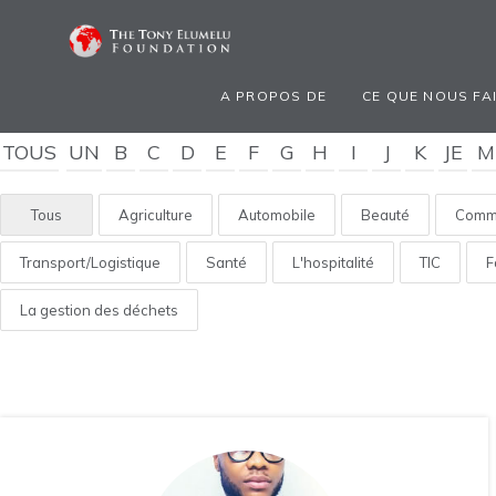
A PROPOS DE
CE QUE NOUS FA
TOUS
UN
B
C
D
E
F
G
H
I
J
K
JE
M
Tous
Agriculture
Automobile
Beauté
Comme
Transport/Logistique
Santé
L'hospitalité
TIC
F
La gestion des déchets