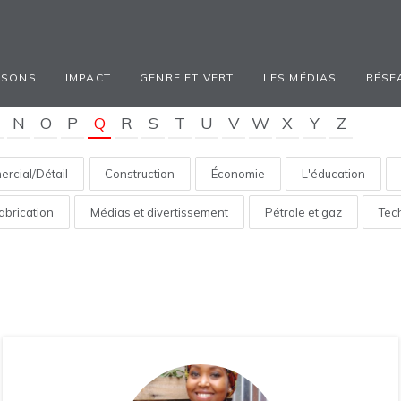
ISONS
IMPACT
GENRE ET VERT
LES MÉDIAS
RÉSE
N
O
P
Q
R
S
T
U
V
W
X
Y
Z
rcial/Détail
Construction
Économie
L'éducation
abrication
Médias et divertissement
Pétrole et gaz
Tec