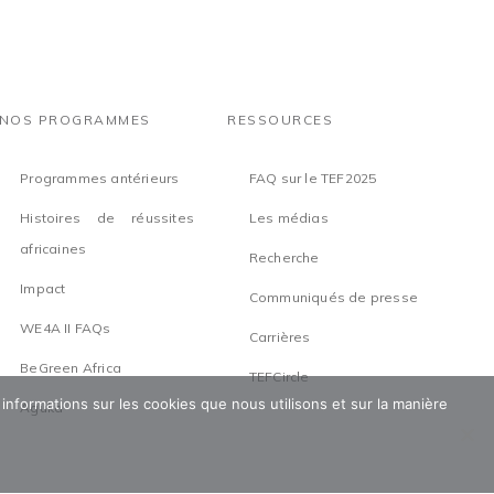
NOS PROGRAMMES
RESSOURCES
Programmes antérieurs
FAQ sur le TEF2025
Histoires de réussites
Les médias
africaines
Recherche
Impact
Communiqués de presse
WE4A II FAQs
Carrières
BeGreen Africa
TEFCircle
 informations sur les cookies que nous utilisons et sur la manière
Aguka