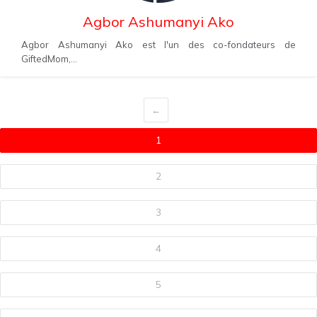
Agbor Ashumanyi Ako
Agbor Ashumanyi Ako est l'un des co-fondateurs de
GiftedMom,...
←
1
2
3
4
5