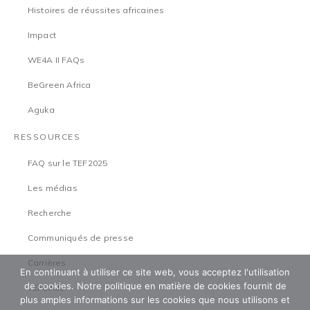
Histoires de réussites africaines
Impact
WE4A II FAQs
BeGreen Africa
Aguka
RESSOURCES
FAQ sur le TEF2025
Les médias
Recherche
Communiqués de presse
Carrières
En continuant à utiliser ce site web, vous acceptez l'utilisation
de cookies. Notre politique en matière de cookies fournit de
TEFCircle
plus amples informations sur les cookies que nous utilisons et