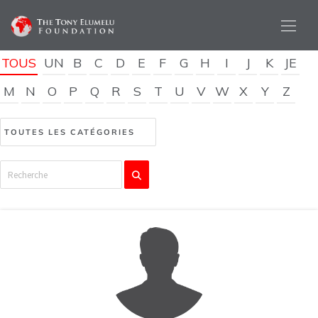
TOUS
UN
B
C
D
E
F
G
H
I
J
K
JE
M
N
O
P
Q
R
S
T
U
V
W
X
Y
Z