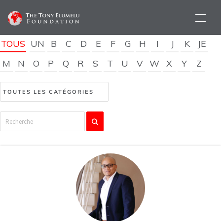
TOUS
UN
B
C
D
E
F
G
H
I
J
K
JE
M
N
O
P
Q
R
S
T
U
V
W
X
Y
Z