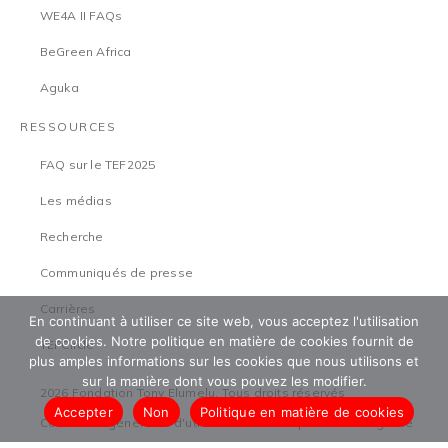
WE4A II FAQs
BeGreen Africa
Aguka
RESSOURCES
FAQ sur le TEF2025
Les médias
Recherche
Communiqués de presse
Carrières
En continuant à utiliser ce site web, vous acceptez l'utilisation
de cookies. Notre politique en matière de cookies fournit de
TEFCircle
plus amples informations sur les cookies que nous utilisons et
sur la manière dont vous pouvez les modifier.
2026 Fondation Tony Elumelu. Tous droits réservés
Accepter
Non
Politique en matière de cookies
Conditions générales d'utilisation
Politique de sauvegarde