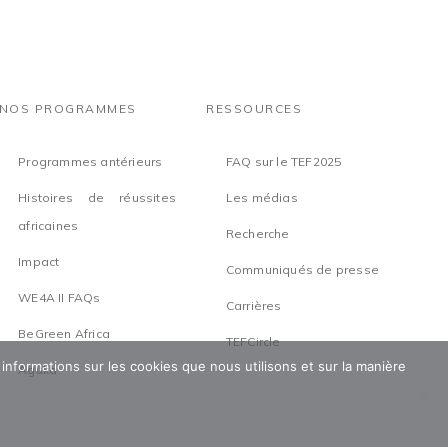
NOS PROGRAMMES
RESSOURCES
Programmes antérieurs
FAQ sur le TEF2025
Histoires de réussites
Les médias
africaines
Recherche
Impact
Communiqués de presse
WE4A II FAQs
Carrières
BeGreen Africa
TEFCircle
 informations sur les cookies que nous utilisons et sur la manière
Aguka