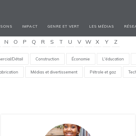
ISONS
IMPACT
GENRE ET VERT
LES MÉDIAS
RÉSE
N
O
P
Q
R
S
T
U
V
W
X
Y
Z
rcial/Détail
Construction
Économie
L'éducation
abrication
Médias et divertissement
Pétrole et gaz
Tec