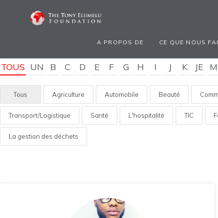
A PROPOS DE
CE QUE NOUS FA
TOUS
UN
B
C
D
E
F
G
H
I
J
K
JE
M
Tous
Agriculture
Automobile
Beauté
Comme
Transport/Logistique
Santé
L'hospitalité
TIC
F
La gestion des déchets