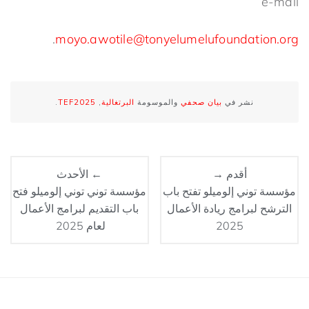
e-mail
.
moyo.awotile@tonyelumelufoundation.org
نشر في
بيان صحفي
والموسومة
البرتغالية
,
TEF2025
.
أقدم →
← الأحدث
مؤسسة توني إلوميلو تفتح باب
مؤسسة توني توني إلوميلو فتح
الترشح لبرامج ريادة الأعمال
باب التقديم لبرامج الأعمال
2025
لعام 2025