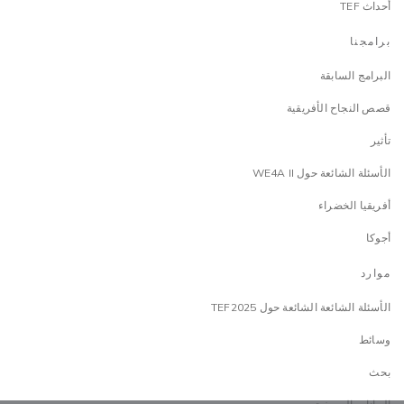
أحداث TEF
برامجنا
البرامج السابقة
قصص النجاح الأفريقية
تأثير
الأسئلة الشائعة حول WE4A II
أفريقيا الخضراء
أجوكا
موارد
الأسئلة الشائعة الشائعة حول TEF2025
وسائط
بحث