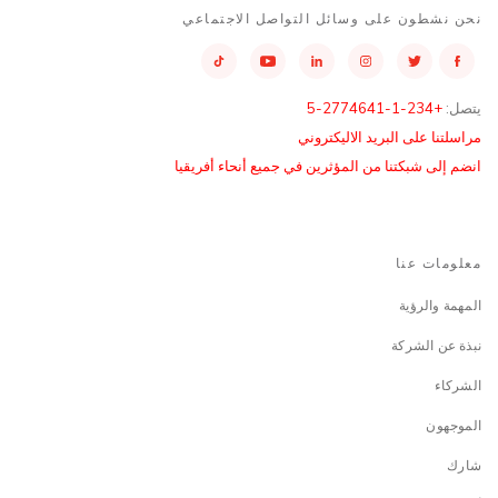
نحن نشطون على وسائل التواصل الاجتماعي
يتصل:
+234-1-2774641-5
مراسلتنا على البريد الاليكتروني
انضم إلى شبكتنا من المؤثرين في جميع أنحاء أفريقيا
معلومات عنا
المهمة والرؤية
نبذة عن الشركة
الشركاء
الموجهون
شارك