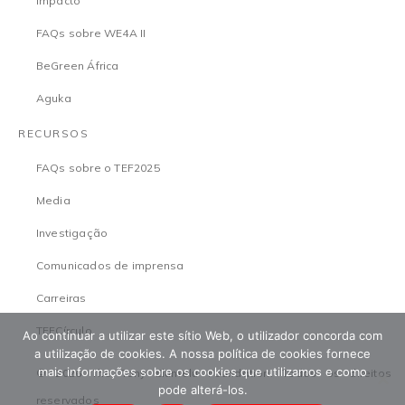
Impacto
FAQs sobre WE4A II
BeGreen África
Aguka
RECURSOS
FAQs sobre o TEF2025
Media
Investigação
Comunicados de imprensa
Carreiras
TEFCírculo
Ao continuar a utilizar este sítio Web, o utilizador concorda com
a utilização de cookies. A nossa política de cookies fornece
mais informações sobre os cookies que utilizamos e como
© 2026 The Tony Elumelu Foundation. Todos os direitos
pode alterá-los.
reservados