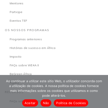
Mentores
Participe
Eventos TEF
OS NOSSOS PROGRAMAS
Programas anteriores
Histórias de sucesso em África
Impacto
FAQs sobre WE4A II
BeGreen África
Ao continuar a utilizar este sítio Web, o utilizador concorda com
Aguka
a utilização de cookies. A nossa política de cookies fornece
mais informações sobre os cookies que utilizamos e como
RECURSOS
pode alterá-los.
FAQs sobre o TEF2025
Aceitar
Não
Política de Cookies