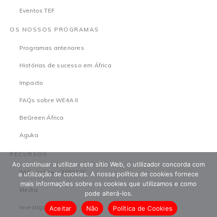
Eventos TEF
OS NOSSOS PROGRAMAS
Programas anteriores
Histórias de sucesso em África
Impacto
FAQs sobre WE4A II
BeGreen África
Aguka
RECURSOS
Ao continuar a utilizar este sítio Web, o utilizador concorda com
FAQs sobre o TEF2025
a utilização de cookies. A nossa política de cookies fornece
mais informações sobre os cookies que utilizamos e como
Media
pode alterá-los.
Investigação
Aceitar
Não
Política de Cookies