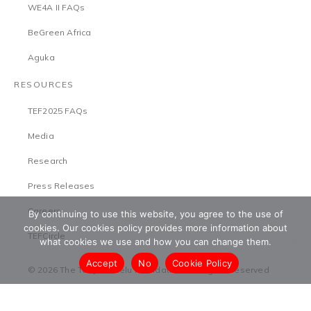
WE4A II FAQs
BeGreen Africa
Aguka
RESOURCES
TEF2025 FAQs
Media
Research
Press Releases
Careers
By continuing to use this website, you agree to the use of
cookies. Our cookies policy provides more information about
TEFCircle
what cookies we use and how you can change them.
Accept
No
Cookie Policy
© 2026 The Tony Elumelu Foundation. All Rights Reserved
Terms & Conditions
Safeguarding Policy
Privacy Policy